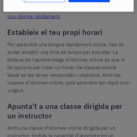
una llengua online brinda l'oportunitat no només de
dominar un nou idioma, sinó també d’
aprendre un
nou idioma ràpidament.
.
Estableix el teu propi horari
Per aprendre una llengua ràpidament online, has de
poder establir una línia de temps per estudiar. La
bellesa de l'aprenentatge d'idiomes online és que hi
ha opcions per crear un horari de classes/estudi
basat en les teves necessitats i objectius. Amb les
classes d'idiomes online, pots aprendre tan ràpid com
vulguis.
Apunta't a una classe dirigida per
un instructor
Amb una classe d'idiomes online dirigida per un
instructor, tindràs la capacitat d'aprendre en un