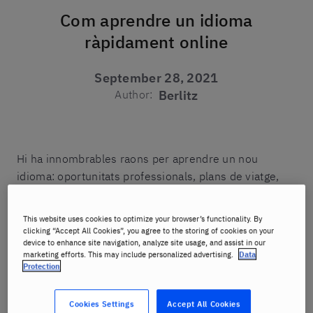
Com aprendre un idioma
ràpidament online
September 28, 2021
Author:
Berlitz
Hi ha innombrables raons per aprendre un nou
idioma: oportunitats professionals, plans de viatge,
relacions familiars o simplement un nou passatemps.
Sigui quina sigui la raó, per la majoria de les persones
This website uses cookies to optimize your browser’s functionality. By
interessades a aprendre un nou idioma hi ha una
clicking “Accept All Cookies”, you agree to the storing of cookies on your
device to enhance site navigation, analyze site usage, and assist in our
pregunta comuna: com aprenc un idioma ràpidament?
marketing efforts. This may include personalized advertising.
Data
Protection
Amb l'aprenentatge d'idiomes online, aquesta
pregunta ara es pot respondre fàcilment. Aprendre
Cookies Settings
Accept All Cookies