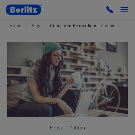
Berlitz Spain
Click to c
Home
Blog
Com aprendre un idioma ràpidament onlin
Feina
Cultura