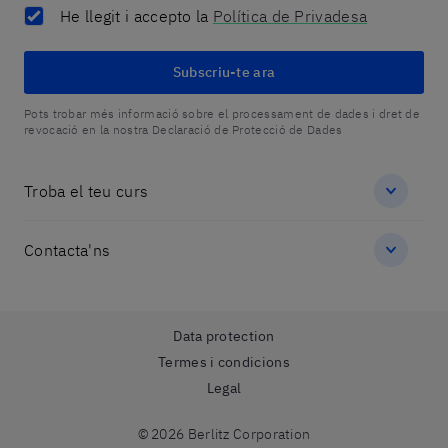
He llegit i accepto la
Política de Privadesa
Subscriu-te ara
Pots trobar més informació sobre el processament de dades i dret de
revocació en la nostra Declaració de Protecció de Dades
Troba el teu curs
Contacta'ns
Data protection
Termes i condicions
Legal
© 2026 Berlitz Corporation