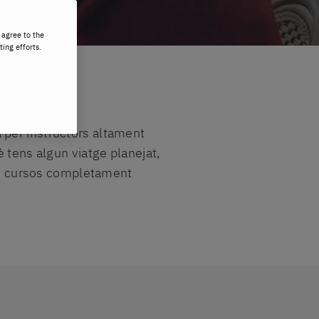
 agree to the
ting efforts.
 per instructors altament
 tens algun viatge planejat,
rim cursos completament