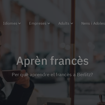
Idiomes
Empreses
Adults
Nens i Adole
Aprèn francès
Per què aprendre el francès a Berlitz?