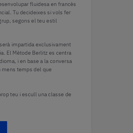
senvolupar fluidesa en francès
cial. Tu decideixes si vols fer
grup, segons el teu estil
 serà impartida exclusivament
ia. El Mètode Berlitz es centra
idioma, i en base a la conversa
n mens temps del que
rop teu i escull una classe de