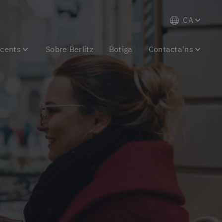
CA
scents
Sobre Berlitz
Botiga
Contacta'ns