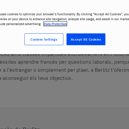
uses cookies to optimize your browser’s functionality. By clicking “Accept All Cookies”, you
okies on your device to enhance site navigation, analyze site usage, and assist in our marke
lude personalized advertising.
Data Protection
Cookies Settings
Accept All Cookies
ncès amb classes impartides exclusivament en l’idioma
cessites aprendre francès per qüestions laborals, perquè
r a l’estranger o simplement per plaer, a Berlitz t’ofe
a aconseguir els teus objectius.