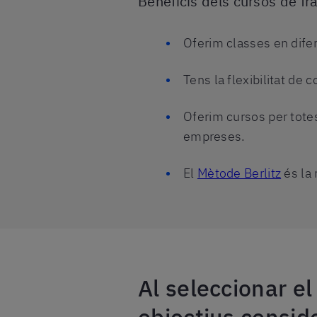
Beneficis dels cursos de fr
Oferim classes en difer
Tens la flexibilitat de
Oferim cursos per totes 
empreses.
El
Mètode Berlitz
és la 
Al seleccionar el