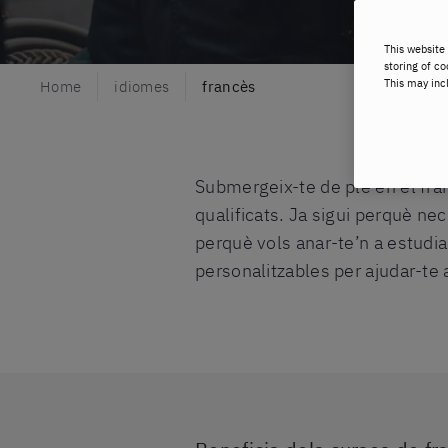
This website 
storing of co
This may inc
Home
idiomes
francès
Submergeix-te de ple en el fra
qualificats. Ja sigui perquè ne
perquè vols anar-te’n a estudia
personalitzables per ajudar-te 