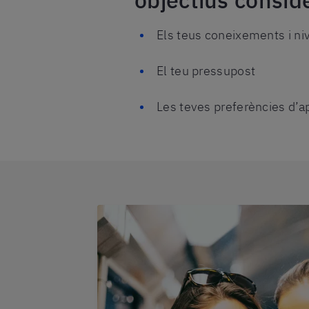
objectius consid
Els teus coneixements i niv
El teu pressupost
Les teves preferències d’