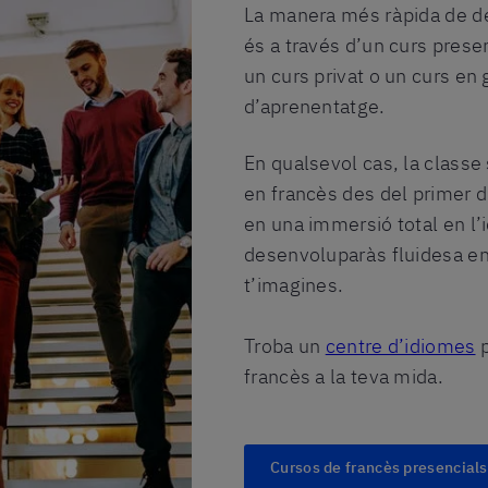
La manera més ràpida de de
és a través d’un curs presen
un curs privat o un curs en 
d’aprenentatge.
En qualsevol cas, la classe
en francès des del primer d
en una immersió total en l’
desenvoluparàs fluidesa e
t’imagines.
Troba un
centre d’idiomes
p
francès a la teva mida.
Cursos de francès presencials