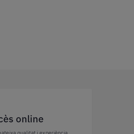
cès online
mateixa qualitat i experiència