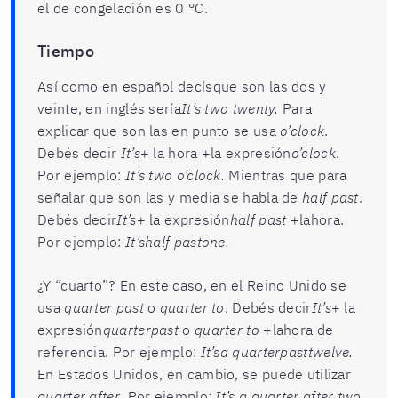
el de congelación es 0 °C.
Tiempo
Así como en español decísque son las dos y
veinte, en inglés sería
It’s two twenty.
Para
explicar que son las en punto se usa
o’clock
.
Debés decir
It’s
+ la hora +la expresión
o’clock
.
Por ejemplo:
It’s two o’clock.
Mientras que para
señalar que son las y media se habla de
half past
.
Debés decir
It’s
+ la expresión
half past
+lahora.
Por ejemplo:
It’shalf pastone.
¿Y “cuarto”? En este caso, en el Reino Unido se
usa
quarter past
o
quarter to
. Debés decir
It’s
+ la
expresión
quarterpast
o
quarter to
+lahora de
referencia. Por ejemplo:
It’sa quarterpasttwelve.
En Estados Unidos, en cambio, se puede utilizar
quarter after
. Por ejemplo:
It’s a quarter after two.