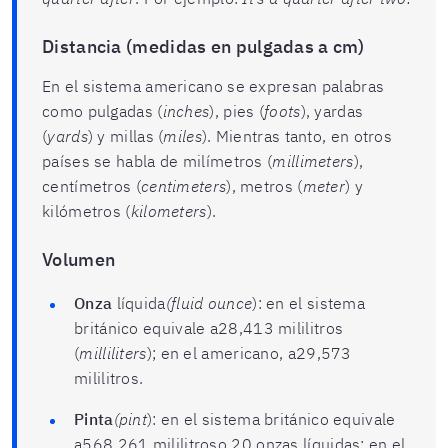
Distancia (medidas en pulgadas a cm)
En el sistema americano se expresan palabras
como pulgadas (
inches
), pies (
foots
), yardas
(
yards
) y millas (
miles
). Mientras tanto, en otros
países se habla de milímetros (
millimeters
),
centímetros (
centimeters
), metros (
meter
) y
kilómetros (
kilometers
).
Volumen
Onza
líquida
(fluid ounce
): en el sistema
británico equivale a28,413 mililitros
(
milliliters
); en el americano, a29,573
mililitros.
Pinta
(pint
): en el sistema británico equivale
a568,261 mililitroso 20 onzas líquidas; en el