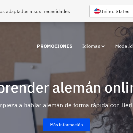
rsos adaptados a sus necesidades.
United States
PROMOCIONES
Idiomas
Modali
Aprender alemán onli
Empieza a hablar alemán de forma rápida con Berl
Más información