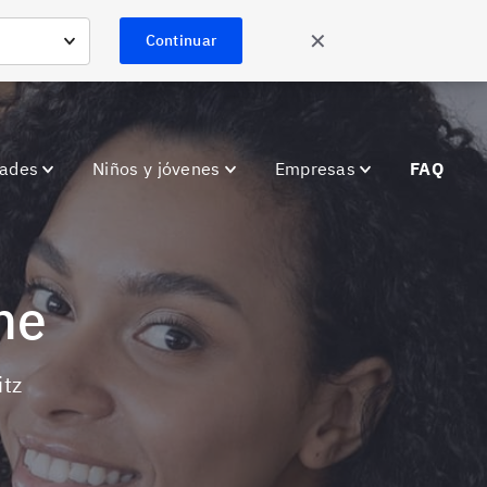
✕
Continuar
dades
Niños y jóvenes
Empresas
FAQ
ne
itz