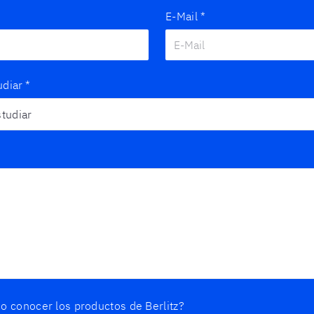
E-Mail
*
udiar
*
o conocer los productos de Berlitz?