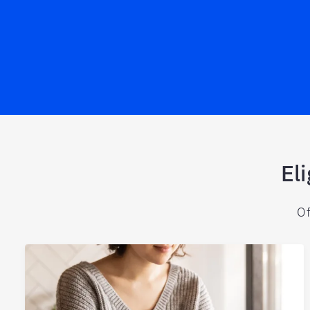
El
Of