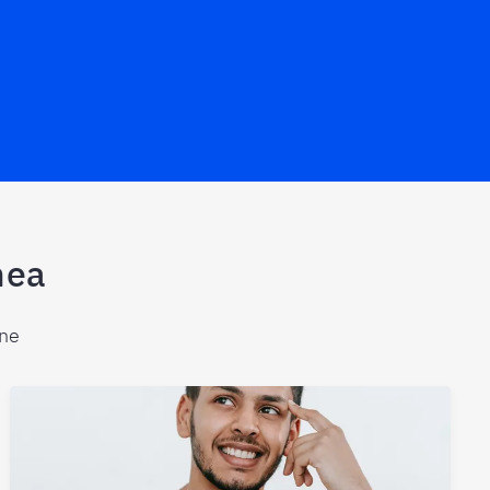
nea
ine