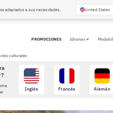
rsos adaptados a sus necesidades.
United States
PROMOCIONES
Idiomas
Modali
actos culturales
ra
r?
ioma
Inglés
Francés
Alemán
ar