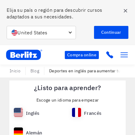
✕
Elija su país o región para descubrir cursos 
adaptados a sus necesidades.
United States
Continuar
Berlitz Chile
Click to c
Compra online
Inicio
Blog
Deportes en inglés para aumentar tu vocabu
¿Listo para aprender?
Escoge un idioma para empezar
Inglés
Francés
Alemán