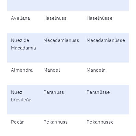
Avellana
Haselnuss
Haselnüsse
Nuez de
Macadamianuss
Macadamianüsse
Macadamia
Almendra
Mandel
Mandeln
Nuez
Paranuss
Paranüsse
brasileña
Pecán
Pekannuss
Pekannüsse