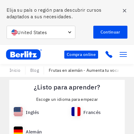
✕
Elija su país o región para descubrir cursos 
adaptados a sus necesidades.
United States
Continuar
Berlitz Chile
Click to c
Compra online
Inicio
Blog
Frutas en alemán - Aumenta tu vocabulario
¿Listo para aprender?
Escoge un idioma para empezar
Inglés
Francés
Alemán