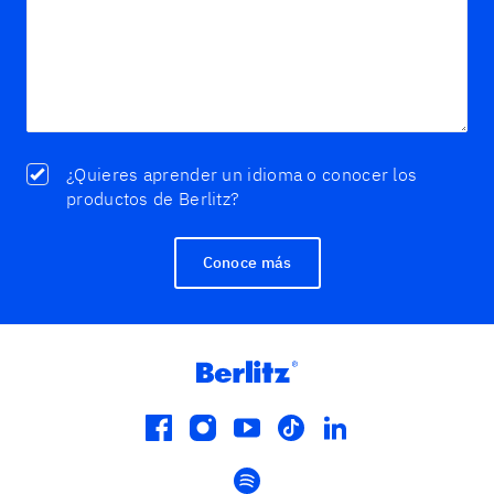
¿Quieres aprender un idioma o conocer los
productos de Berlitz?
Conoce más
facebook
instagram
youtube
tiktok
linkedin
spotify