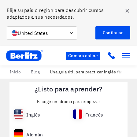
✕
Elija su país o región para descubrir cursos 
adaptados a sus necesidades.
United States
Continuar
Berlitz Chile
Click to c
Compra online
Inicio
Blog
Una guía útil para practicar inglés fácil
¿Listo para aprender?
Escoge un idioma para empezar
Inglés
Francés
Alemán