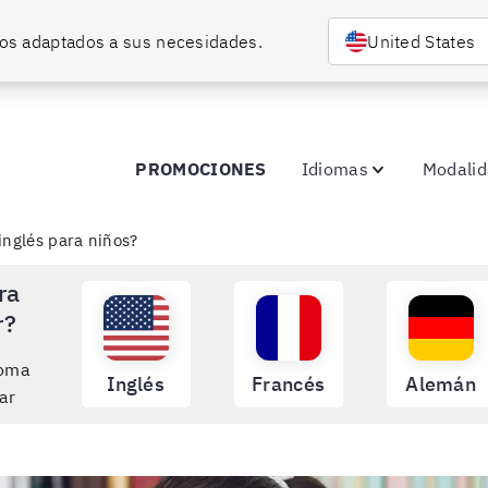
rsos adaptados a sus necesidades.
United States
PROMOCIONES
Idiomas
Modali
inglés para niños?
ra
r?
ioma
Inglés
Francés
Alemán
ar