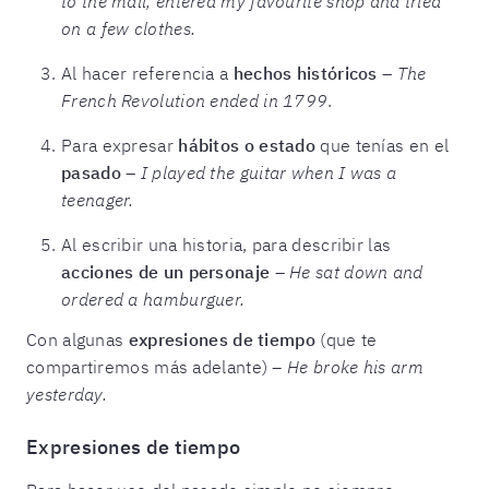
to the mall, entered my favourite shop and tried
on a few clothes.
Al hacer referencia a
hechos históricos
–
The
French Revolution ended in 1799
.
Para expresar
hábitos o estado
que tenías en el
pasado
–
I played the guitar when I was a
teenager.
Al escribir una historia, para describir las
acciones de un personaje
–
He sat down and
ordered a hamburguer.
Con algunas
expresiones de tiempo
(que te
compartiremos más adelante)
– He broke his arm
yesterday.
Expresiones de tiempo