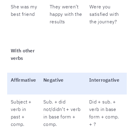
She was my
They weren’t
Were you
best friend
happy with the
satisfied with
results
the journey?
With other
verbs
Affirmative
Negative
Interrogative
Subject +
Sub. + did
Did + sub. +
verb in
not/didn’t + verb
verb in base
past +
in base form +
form + comp.
comp.
comp.
+ ?