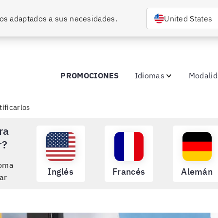
rsos adaptados a sus necesidades.
United States
PROMOCIONES
Idiomas
Modali
ificarlos
ra
r?
ioma
Inglés
Francés
Alemán
ar