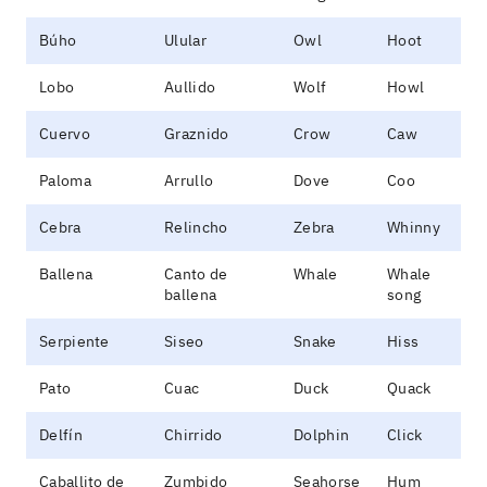
Búho
Ulular
Owl
Hoot
Lobo
Aullido
Wolf
Howl
Cuervo
Graznido
Crow
Caw
Paloma
Arrullo
Dove
Coo
Cebra
Relincho
Zebra
Whinny
Ballena
Canto de
Whale
Whale
ballena
song
Serpiente
Siseo
Snake
Hiss
Pato
Cuac
Duck
Quack
Delfín
Chirrido
Dolphin
Click
Caballito de
Zumbido
Seahorse
Hum