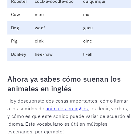
Rooster
cock-a-doodle-doo
quiquiriquí
Cow
moo
mu
Dog
woof
guau
Pig
oink
oinc
Donkey
hee-haw
li-ah
Ahora ya sabes cómo suenan los
animales en inglés
Hoy descubriste dos cosas importantes: cómo llamar
a los sonidos de
animales en inglés
, es decir, verbos,
y cómo es que este sonido puede variar de acuerdo al
idioma. Este vocabulario es útil en múltiples
escenarios, por ejemplo: