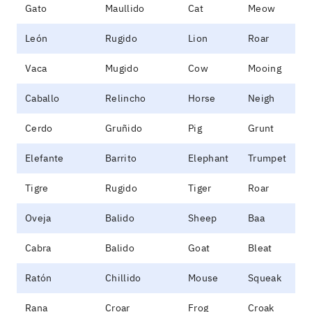
Gato
Maullido
Cat
Meow
León
Rugido
Lion
Roar
Vaca
Mugido
Cow
Mooing
Caballo
Relincho
Horse
Neigh
Cerdo
Gruñido
Pig
Grunt
Elefante
Barrito
Elephant
Trumpet
Tigre
Rugido
Tiger
Roar
Oveja
Balido
Sheep
Baa
Cabra
Balido
Goat
Bleat
Ratón
Chillido
Mouse
Squeak
Rana
Croar
Frog
Croak