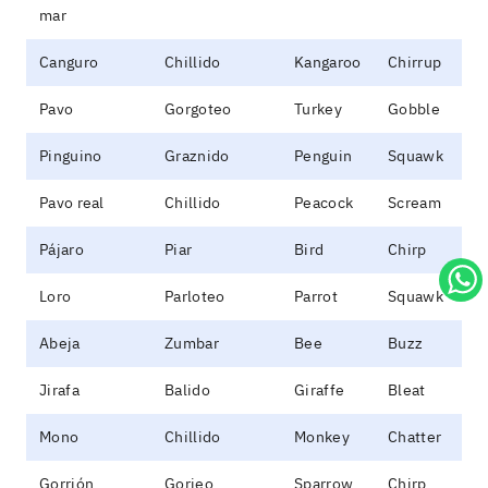
mar
Canguro
Chillido
Kangaroo
Chirrup
Pavo
Gorgoteo
Turkey
Gobble
Pinguino
Graznido
Penguin
Squawk
Pavo real
Chillido
Peacock
Scream
Pájaro
Piar
Bird
Chirp
Loro
Parloteo
Parrot
Squawk
Abeja
Zumbar
Bee
Buzz
Jirafa
Balido
Giraffe
Bleat
Mono
Chillido
Monkey
Chatter
Gorrión
Gorjeo
Sparrow
Chirp