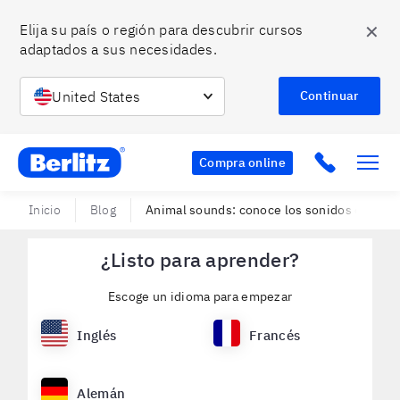
✕
Elija su país o región para descubrir cursos 
adaptados a sus necesidades.
United States
Continuar
Berlitz Chile
Click to c
Compra online
Inicio
Blog
Animal sounds: conoce los sonidos de anim
¿Listo para aprender?
Escoge un idioma para empezar
Inglés
Francés
Alemán