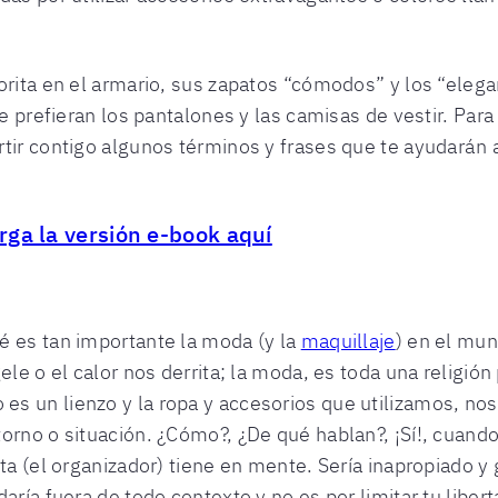
orita en el armario, sus zapatos “cómodos” y los “eleg
ue prefieran los pantalones y las camisas de vestir. Para
tir contigo algunos términos y frases que te ayudarán 
rga la versión e-book aquí
é es tan importante la moda (y la
maquillaje
) en el mun
ele o el calor nos derrita; la moda, es toda una religió
s un lienzo y la ropa y accesorios que utilizamos, nos
orno o situación. ¿Cómo?, ¿De qué hablan?, ¡Sí!, cuando 
ta (el organizador) tiene en mente. Sería inapropiado y 
daría fuera de todo contexto y no es por limitar tu lib