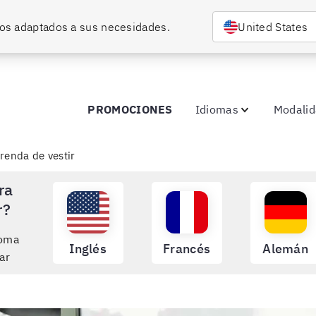
rsos adaptados a sus necesidades.
United States
PROMOCIONES
Idiomas
Modali
renda de vestir
ra
r?
ioma
Inglés
Francés
Alemán
ar