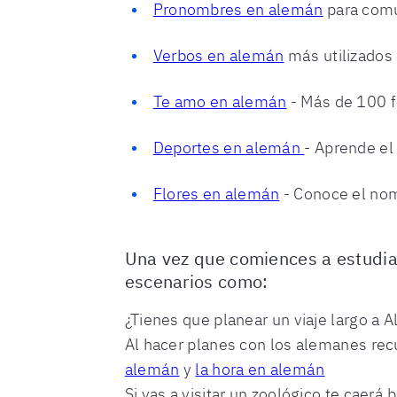
Pronombres en alemán
para comu
Verbos en alemán
más utilizados
Te amo en alemán
- Más de 100 f
Deportes en alemán
- Aprende el
Flores en alemán
- Conoce el nom
Una vez que comiences a estudia
escenarios como:
¿Tienes que planear un viaje largo a
Al hacer planes con los alemanes rec
alemán
y
la hora en alemán
Si vas a visitar un zoológico te caer