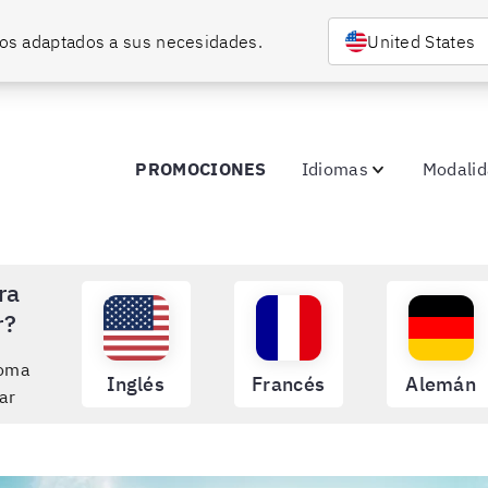
rsos adaptados a sus necesidades.
United States
PROMOCIONES
Idiomas
Modali
ra
r?
ioma
Inglés
Francés
Alemán
ar