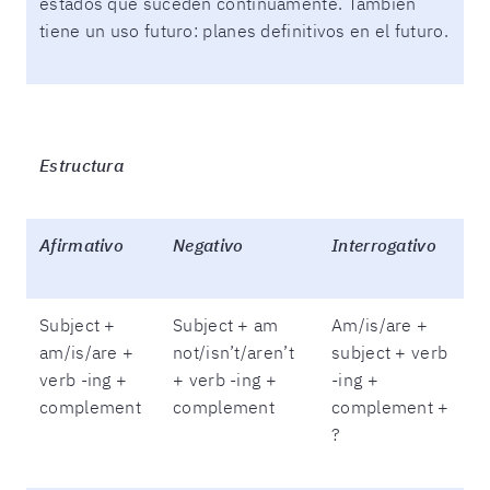
estados que suceden continuamente. También
tiene un uso futuro: planes definitivos en el futuro.
Estructura
Afirmativo
Negativo
Interrogativo
Subject +
Subject + am
Am/is/are +
am/is/are +
not/isn’t/aren’t
subject + verb
verb -ing +
+ verb -ing +
-ing +
complement
complement
complement +
?