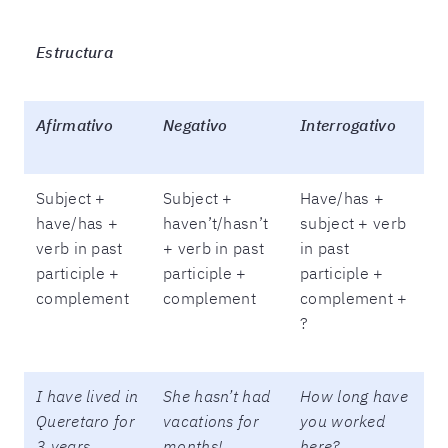
Estructura
Afirmativo
Negativo
Interrogativo
Subject +
Subject +
Have/has +
have/has +
haven’t/hasn’t
subject + verb
verb in past
+ verb in past
in past
participle +
participle +
participle +
complement
complement
complement +
?
I have lived in
She hasn’t had
How long have
Queretaro for
vacations for
you worked
3 years.
months!
here?