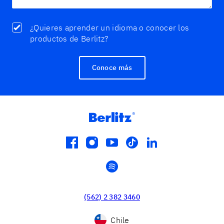
¿Quieres aprender un idioma o conocer los
productos de Berlitz?
Conoce más
facebook
instagram
youtube
tiktok
linkedin
spotify
(562) 2 382 3460
Chile