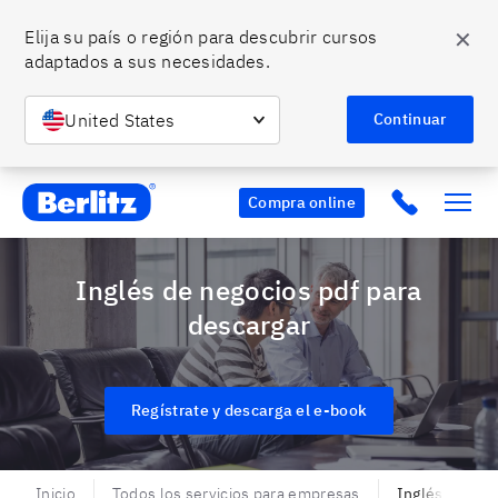
✕
Elija su país o región para descubrir cursos 
adaptados a sus necesidades.
United States
Continuar
Berlitz Chile
Click to c
Compra online
Inglés de negocios pdf para
descargar
Regístrate y descarga el e-book
Inicio
Todos los servicios para empresas
Inglés de neg