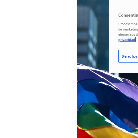
Consentim
Procesamos s
de marketing
ejercer sus 
privacidad
Derechos