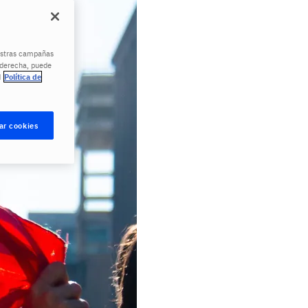
uestras campañas
a derecha, puede
d
Política de
ar cookies