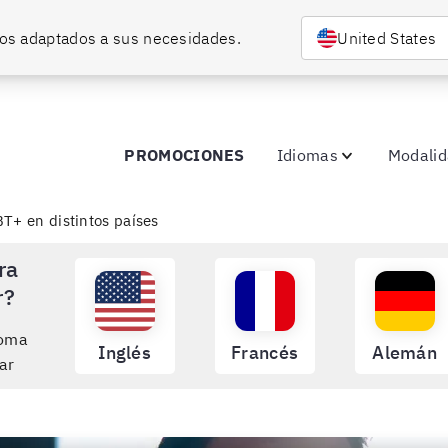
rsos adaptados a sus necesidades.
United States
PROMOCIONES
Idiomas
Modali
T+ en distintos países
ra
r?
ioma
Inglés
Francés
Alemán
ar