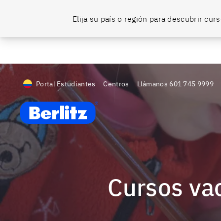
¡Es momento de hablar bien inglés!
🎉 ¡Promociones en todos nuestros
Elija su país o región para descubrir cu
Portal Estudiantes
Centros
Llámanos
601 745 9999
Berlitz CO
Cursos va