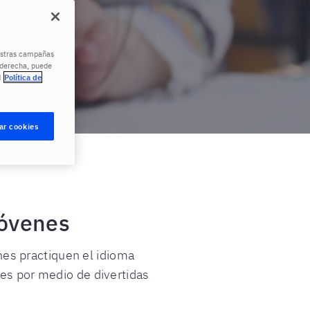
uestras campañas
a derecha, puede
d
Política de
ar cookies
jóvenes
nes practiquen el idioma
les por medio de divertidas