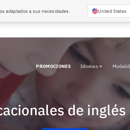
 programas! 🎉
rsos adaptados a sus necesidades.
United States
PROMOCIONES
Idiomas
Modali
cacionales de inglés