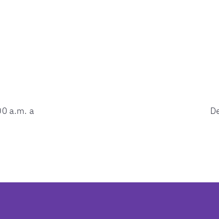
00 a.m. a
D