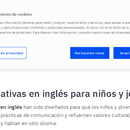
Más información
iento de cookies
u información personal para medir y mejorar nuestros sitios y servicios, para ayudar a n
 y para proporcionar contenido y publicidad personalizados. Al hacer clic en el botón de l
derechos de privacidad. Para obtener más información, consulte nuestro aviso de privacida
 de privacidad
Rechazarlas todas
Acept
ama vacacional
ativas en inglés para niños y 
en inglés
han sido diseñados para que los niños y jóve
s prácticas de comunicación y refuercen valores cultura
y hablan en otro idioma.