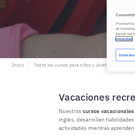
Consentim
Procesamos s
de marketing
ejercer sus 
privacidad
Derechos
Inicio
Todos los cursos para niños y jóvenes
Progr
Vacaciones recre
Nuestros
cursos vacacionales 
inglés, desarrollen habilidade
actividades mientras aprenden 