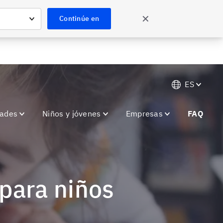
Conoce más
✕
Continúe en
ES
dades
Niños y jóvenes
Empresas
FAQ
 para niños