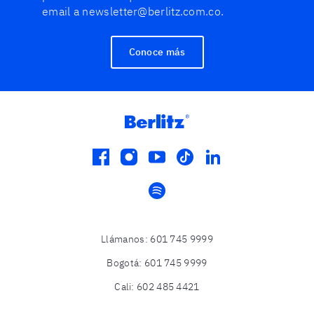
email a newsletter@berlitz.com.co.
Conoce más
facebook
instagram
youtube
tiktok
linkedin
spotify
Llámanos
:
601 745 9999
Bogotá
:
601 745 9999
Cali
:
602 485 4421