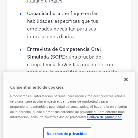
italiano e inglés.
Capacidad oral:
enfoque en las
habilidades específicas que tus
empleados necesitan para sus
interacciones diarias.
Entrevista de Competencia Oral
Simulada (SOPI):
una prueba de
competencia lingüística que mide con
precisión la capacidad de comunicación
oral a través de una plataforma en línea.
Consentimiento de cookies
Habilidades de escritura:
una prueba
Procesamos su información personal para medir y mejorar nuestros sitios y
escrita o en línea, diseñada para
servicios, para ayudar a nuestras campañas de marketing y para
proporcionar contenido y publicidad personalizados. Al hacer clic en el botón
examinar y clasificar solicitantes según
de la derecha, puede ejercer sus derechos de privacidad. Para obtener más
su nivel.
información, consulte nuestro aviso de privacidad
Política de privacidad
Consultar exámenes
Derechos de privacidad