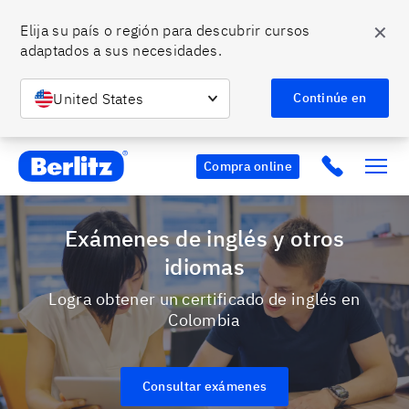
✕
Elija su país o región para descubrir cursos 
adaptados a sus necesidades.
United States
Continúe en
Berlitz CO
Click to c
Compra online
Exámenes de inglés y otros
idiomas
Logra obtener un certificado de inglés en
Colombia
Consultar exámenes