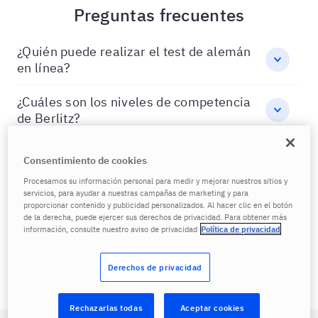
Preguntas frecuentes
¿Quién puede realizar el test de alemán
en línea?
¿Cuáles son los niveles de competencia
de Berlitz?
¿Cómo llega el resultado del mi test de
Consentimiento de cookies
alemán?
Procesamos su información personal para medir y mejorar nuestros sitios y
servicios, para ayudar a nuestras campañas de marketing y para
¿Qué habilidades del lenguage evaluará
proporcionar contenido y publicidad personalizados. Al hacer clic en el botón
el test de alemán de Berlitz?
de la derecha, puede ejercer sus derechos de privacidad. Para obtener más
información, consulte nuestro aviso de privacidad
Política de privacidad
¿Por qué hacer el test de alemán de
Berlitz?
Derechos de privacidad
Rechazarlas todas
Aceptar cookies