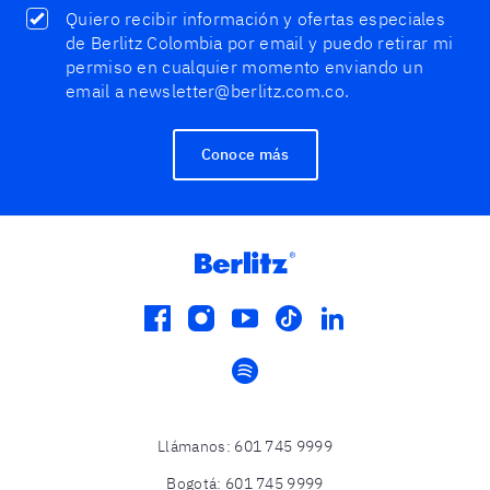
Quiero recibir información y ofertas especiales
de Berlitz Colombia por email y puedo retirar mi
permiso en cualquier momento enviando un
email a newsletter@berlitz.com.co.
Conoce más
facebook
instagram
youtube
tiktok
linkedin
spotify
Llámanos
:
601 745 9999
Bogotá
:
601 745 9999