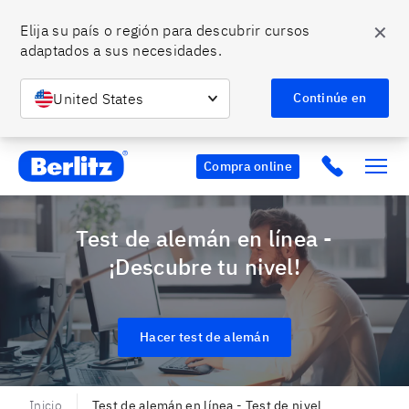
✕
Elija su país o región para descubrir cursos 
adaptados a sus necesidades.
United States
Continúe en
Berlitz CO
Click to c
Compra online
Test de alemán en línea -
¡Descubre tu nivel!
Hacer test de alemán
Inicio
Test de alemán en línea - Test de nivel