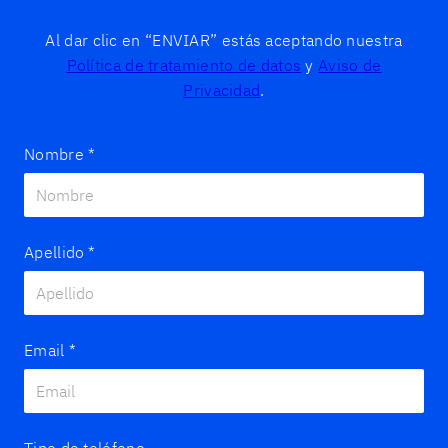
Al dar clic en “ENVIAR” estás aceptando nuestra
Política de tratamiento de datos
y
Aviso de
Privacidad
.
Nombre
*
Apellido
*
Email
*
Tipo de teléfono