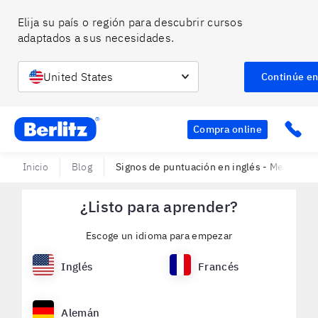
Elija su país o región para descubrir cursos 
adaptados a sus necesidades.
United States
Continúe e
Berlitz CO
Clic
Compra online
Inicio
Blog
Signos de puntuación en inglés - Mejora tu 
¿Listo para aprender?
Escoge un idioma para empezar
Inglés
Francés
Alemán