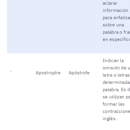
aclarar
información
para enfatiza
sobre una
palabra o fr
en específic
Indican la
omisión de 
'
Apostrophe
Apóstrofe
letra o letra
determinada
palabra. Es d
se utilizan p
formar las
contraccion
inglés.