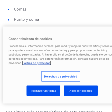
Comas
Punto y coma
Dos puntos
Consentimiento de cookies
Puntos suspensivos
Procesamos su información personal para medir y mejorar nuestros sitios y servicio
Guiones
para ayudar a nuestras campañas de marketing y para proporcionar contenido y
publicidad personalizados. Al hacer clic en el botón de la derecha, puede ejercer su
derechos de privacidad. Para obtener más información, consulte nuestro aviso de
privacidad
Política de privacidad
Signos para citar
: esta categoría se caracteriza
porque se retoma información, frases, aportaciones
Derechos de privacidad
científicos, etc, de un determinado autor, la cual, un
segundo autor integra en su propia oración, es decir,
Rechazarlas todas
Aceptar cookies
el segundo autor cita dentro de su contenido
aportaciones realizadas por otros.
Los signos más característicos de esta categoría son