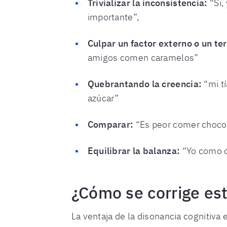
Trivializar la inconsistencia:
“Si,
importante”,
Culpar un factor externo o un te
amigos comen caramelos”
Quebrantando la creencia:
“mi tí
azúcar”
Comparar:
“Es peor comer chocol
Equilibrar la balanza:
“Yo como d
¿Cómo se corrige es
La ventaja de la disonancia cognitiva 