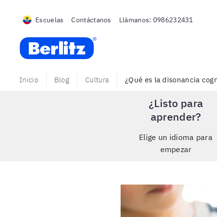
Escuelas
Contáctanos
Llámanos:
0986232431
Berlitz Ecuador
Inicio
Blog
Cultura
¿Qué es la disonancia cogn
¿Listo para
aprender?
Elige un idioma para
empezar