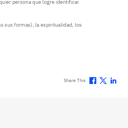
ier persona que logre identificar
sus formas), la espiritualidad, los
Facebook
Twitter
Linke
Share This