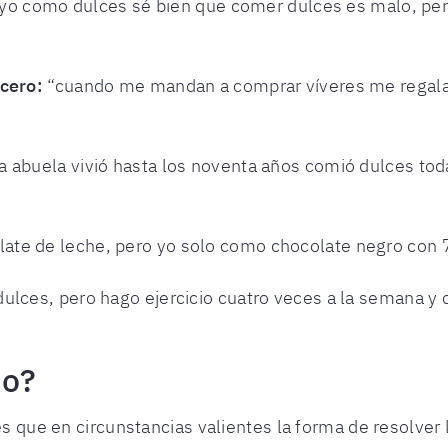
 yo como dulces sé bien que comer dulces es malo, per
rcero:
“cuando me mandan a comprar víveres me regalan
a abuela vivió hasta los noventa años comió dulces tod
ate de leche, pero yo solo como chocolate negro con
ulces, pero hago ejercicio cuatro veces a la semana y
to?
es que en circunstancias valientes la forma de resolver