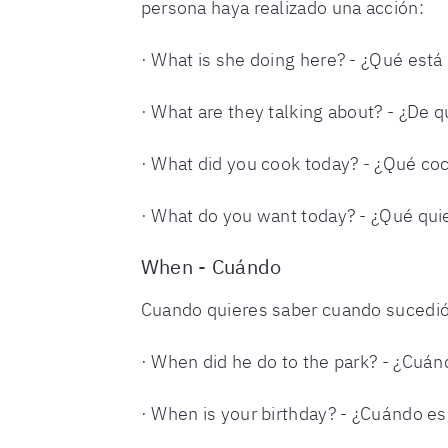
persona haya realizado una acción:
· What is she doing here? - ¿Qué está
· What are they talking about? - ¿De 
· What did you cook today? - ¿Qué co
· What do you want today? - ¿Qué quie
When - Cuándo
Cuando quieres saber cuando sucedió 
· When did he do to the park? - ¿Cuán
· When is your birthday? - ¿Cuándo e