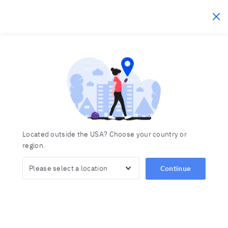
Berlitz Ecuador
Click to c
Aprende italiano
Inicio
Idiomas
Italiano
Cuando aprendes italiano, el entendimiento de sus
Located outside the USA? Choose your country or
matices culturales es tan importante como el
region.
entender el mismo idioma. En Berlitz, no solo
desarrollarás las habilidades lingüísticas, sino que
Continue
además te sumergirás en la cultura italiana. Esto te
dará un dominio total del idioma y serás capaz de
comunicarte de manera eficaz en situaciones
cotidianas y profesionales.