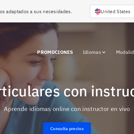
rsos adaptados a sus necesidades.
United States
PROMOCIONES
Idiomas
Modali
rticulares con instru
Aprende idiomas online con instructor en vivo
Consulta precios