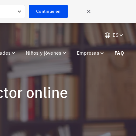
✕
Continúe en
ES
dades
Niños y jóvenes
Empresas
FAQ
ctor online