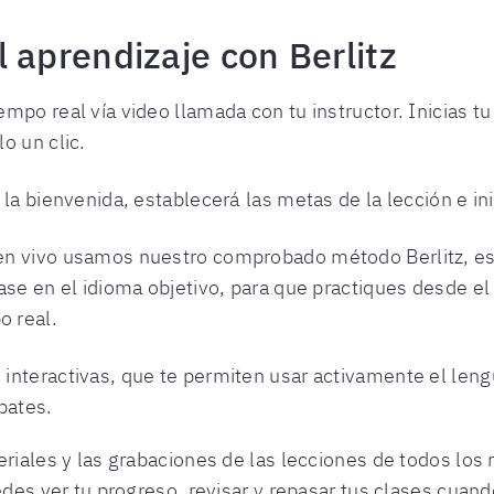
 aprendizaje con Berlitz
empo real vía video llamada con tu instructor. Inicias tu
o un clic.
á la bienvenida, establecerá las metas de la lección e in
 en vivo usamos nuestro comprobado método Berlitz, est
 clase en el idioma objetivo, para que practiques desde
o real.
s interactivas, que te permiten usar activamente el len
bates.
iales y las grabaciones de las lecciones de todos los 
des ver tu progreso, revisar y repasar tus clases cuand