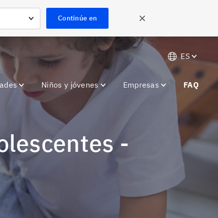
✕
Continúe en
ES
dades
Niños y jóvenes
Empresas
FAQ