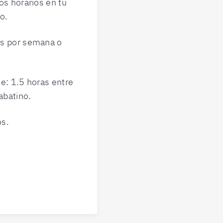
os horarios en tu
o.
es por semana o
se: 1.5 horas entre
abatino.
os.