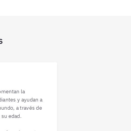
s
omentan la
diantes y ayudan a
mundo, a través de
 su edad.