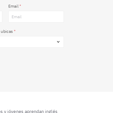
Email
*
 ubicas
*
os y jóvenes aprendan inglés