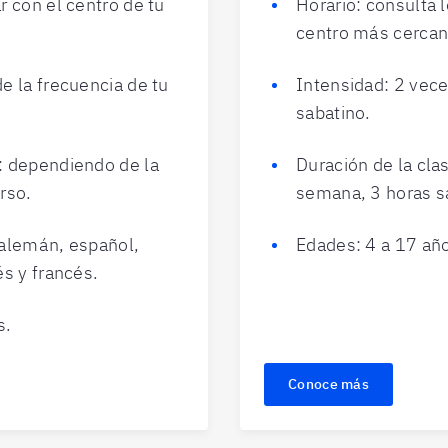
r con el centro de tu
Horario: consulta l
centro más cercan
e la frecuencia de tu
Intensidad: 2 vec
sabatino.
: dependiendo de la
Duración de la cla
rso.
semana, 3 horas s
 alemán, español,
Edades: 4 a 17 añ
és y francés.
s.
Conoce más