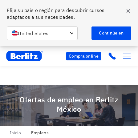
✕
Elija su país o región para descubrir cursos 
adaptados a sus necesidades.
Habla bien inglés y conquista tus metas.
¡Empieza
Descubre más
hoy!
United States
Continúe en
Berlitz MX
Click to c
Compra online
Ofertas de empleo en Berlitz
México
Inicio
Empleos