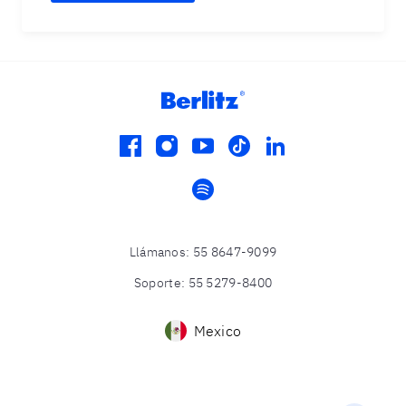
facebook
instagram
youtube
tiktok
linkedin
spotify
Llámanos
:
55 8647-9099
Soporte
:
55 5279-8400
Mexico