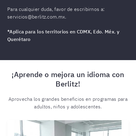
Para cualquier duda, favor de escribirnos a:
servicios@berlitz.com.mx.
*Aplica para los territorios en CDMX,
Edo. Méx.
y
Querétaro
¡Aprende o mejora un idioma con
Berlitz!
Aprovecha los grandes beneficios en programas para
adultos, niños y adolescentes.