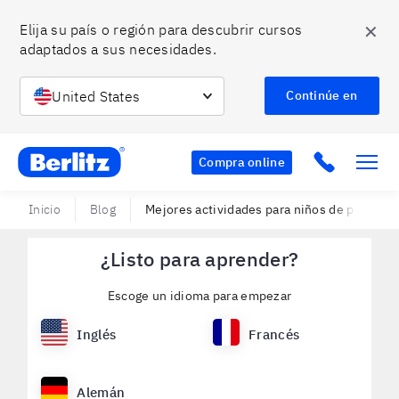
✕
Elija su país o región para descubrir cursos 
adaptados a sus necesidades.
United States
Continúe en
Berlitz MX
Click to c
Compra online
Inicio
Blog
Mejores actividades para niños de preescol
¿Listo para aprender?
Escoge un idioma para empezar
Inglés
Francés
Alemán