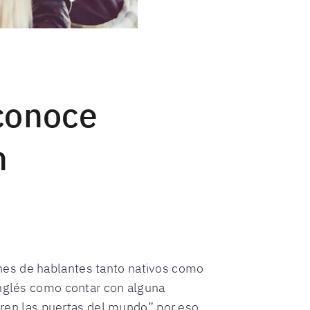
 conoce
n
nes de hablantes tanto nativos como
inglés como contar con alguna
abren las puertas del mundo” por eso