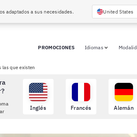
rsos adaptados a sus necesidades.
United States
PROMOCIONES
Idiomas
Modali
s las que existen
ra
r?
ioma
Inglés
Francés
Alemán
ar