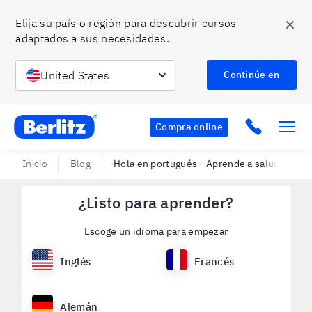
✕
Elija su país o región para descubrir cursos 
adaptados a sus necesidades.
United States
Continúe en
Berlitz MX
Click to c
Compra online
Inicio
Blog
Hola en portugués - Aprende a saludar en e
¿Listo para aprender?
Escoge un idioma para empezar
Inglés
Francés
Alemán