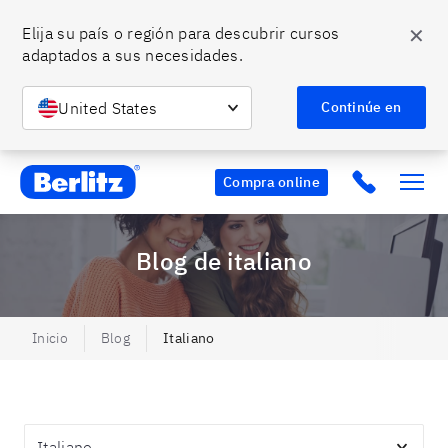
✕
Elija su país o región para descubrir cursos 
adaptados a sus necesidades.
United States
Continúe en
Berlitz MX
Click to c
Compra online
Blog de italiano
Inicio
Blog
Italiano
Topics