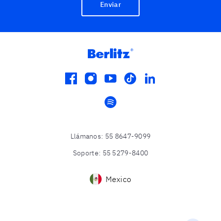
Enviar
facebook
instagram
youtube
tiktok
linkedin
spotify
Llámanos
:
55 8647-9099
Soporte
:
55 5279-8400
Mexico