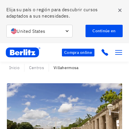
✕
Elija su país o región para descubrir cursos 
adaptados a sus necesidades.
United States
Continúe en
Berlitz MX
Click to c
Compra online
Inicio
Centros
Villahermosa