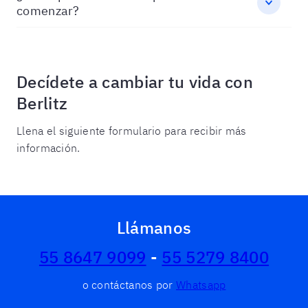
comenzar?
Decídete a cambiar tu vida con
Berlitz
Llena el siguiente formulario para recibir más
información.
Llámanos
55 8647 9099
-
55 5279 8400
o contáctanos por
Whatsapp