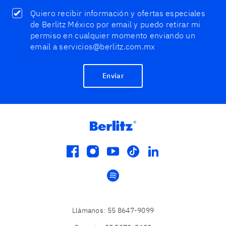
Quiero recibir información y ofertas especiales
de Berlitz México por email y puedo retirar mi
permiso en cualquier momento enviando un
email a servicios@berlitz.com.mx
Enviar
facebook
instagram
youtube
tiktok
linkedin
spotify
Llámanos
:
55 8647-9099