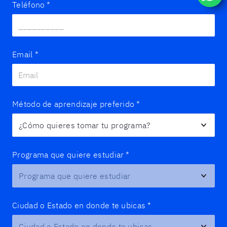
Teléfono
*
Email
*
Método de aprendizaje preferido
*
Programa que quiere estudiar
*
Ciudad o Estado en donde te ubicas
*