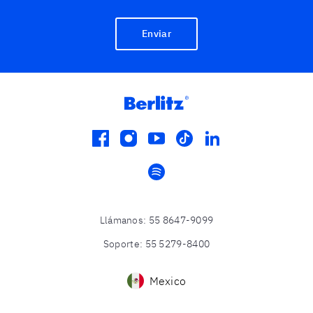
Enviar
facebook
instagram
youtube
tiktok
linkedin
spotify
Llámanos
:
55 8647-9099
Soporte
:
55 5279-8400
Mexico