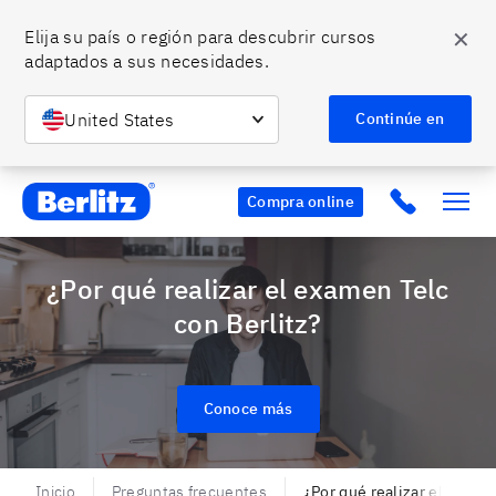
✕
Elija su país o región para descubrir cursos 
adaptados a sus necesidades.
United States
Continúe en
Berlitz MX
Click to c
Compra online
¿Por qué realizar el examen Telc
con Berlitz?
Conoce más
Inicio
Preguntas frecuentes
¿Por qué realizar el exame