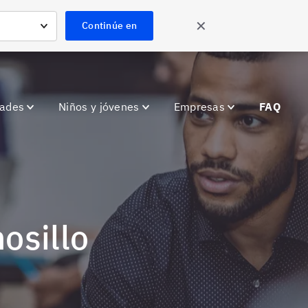
✕
Continúe en
dades
Niños y jóvenes
Empresas
FAQ
osillo