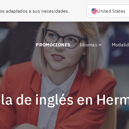
rsos adaptados a sus necesidades.
United States
PROMOCIONES
Idiomas
Modali
ela de inglés en Herm