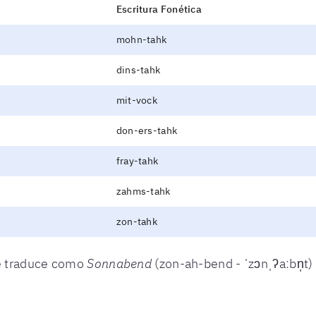
Escritura Fonética
mohn-tahk
dins-tahk
mit-vock
don-ers-tahk
fray-tahk
zahms-tahk
zon-tahk
e traduce como
Sonnabend
(zon-ah-bend - ˈzɔnˌʔaːbn̩t)