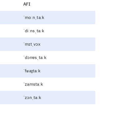
AFI
ˈmoːnˌtaːk
ˈdiːnsˌtaːk
ˈmɪtˌvɔx
ˈdɔnɐsˌtaːk
ˈfʁaɪ̯taːk
ˈzamstaːk
ˈzɔnˌtaːk