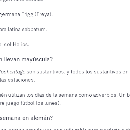
 germana Frigg (Freya).
bra latina sabbatum.
l sol Helios.
n llevan mayúscula?
ochentage
son sustantivos, y todos los sustantivos e
las estaciones.
én utilizan los días de la semana como adverbios. Un 
e juego fútbol los lunes).
a semana en alemán?