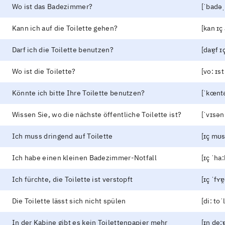
Wo ist das Badezimmer?
[ˈbadə
Kann ich auf die Toilette gehen?
[kan ɪç 
Darf ich die Toilette benutzen?
[daɐ̯f ɪ
Wo ist die Toilette?
[vo: ɪst
Könnte ich bitte Ihre Toilette benutzen?
[ˈkœntə
Wissen Sie, wo die nächste öffentliche Toilette ist?
[ˈvɪsən
Ich muss dringend auf Toilette
[ɪç mʊs
Ich habe einen kleinen Badezimmer-Notfall
[ɪç ˈha
Ich fürchte, die Toilette ist verstopft
[ɪç ˈfʏɐ
Die Toilette lässt sich nicht spülen
[di: toˈ
In der Kabine gibt es kein Toilettenpapier mehr
[ɪn de: