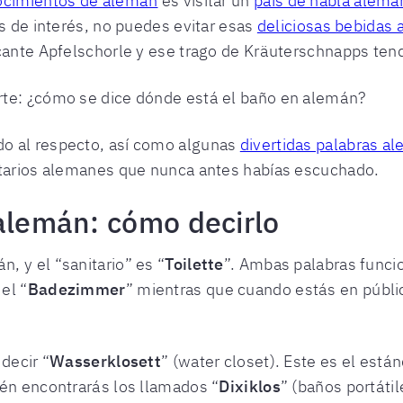
ocimientos de alemán
es visitar un
país de habla alema
es de interés, no puedes evitar esas
deliciosas bebidas
cante Apfelschorle y ese trago de Kräuterschnapps tendr
rte: ¿cómo se dice dónde está el baño en alemán?
o al respecto, así como algunas
divertidas palabras a
itarios alemanes que nunca antes habías escuchado.
 alemán: cómo decirlo
n, y el “sanitario” es “
Toilette
”. Ambas palabras funcio
el “
Badezimmer
” mientras que cuando estás en públ
decir “
Wasserklosett
” (water closet). Este es el está
ién encontrarás los llamados “
Dixiklos
” (baños portátil