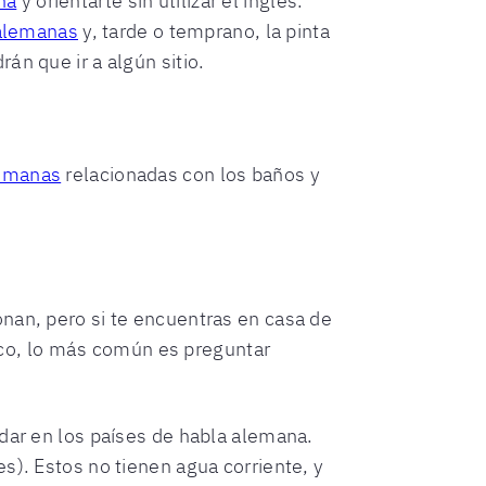
na
y orientarte sin utilizar el inglés.
 alemanas
y, tarde o temprano, la pinta
án que ir a algún sitio.
lemanas
relacionadas con los baños y
nan, pero si te encuentras en casa de
ico, lo más común es preguntar
ndar en los países de habla alemana.
es). Estos no tienen agua corriente, y