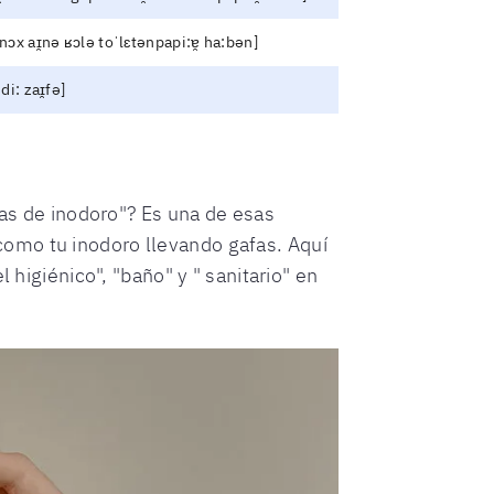
 nɔx aɪ̯nə ʁɔlə toˈlɛtənpapi:ɐ̯ ha:bən]
 di: zaɪ̯fə]
afas de inodoro"? Es una de esas
como tu inodoro llevando gafas. Aquí
 higiénico", "baño" y " sanitario" en