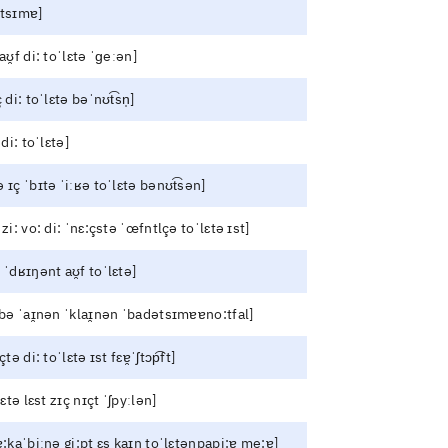
ˌtsɪmɐ]
aʊ̯f di: toˈlɛtə ˈɡeːən]
ç di: toˈlɛtə bəˈnʊt͡sn̩]
 di: toˈlɛtə]
 ɪç ˈbɪtə ˈiːʁə toˈlɛtə bənʊt͡sən]
 zi: vo: di: ˈnɛ:çstə ˈœfntlçə toˈlɛtə ɪst]
 ˈdʁɪŋənt aʊ̯f toˈlɛtə]
:bə ˈaɪ̯nən ˈklaɪ̯nən ˈbadətsɪmɐɐno:tfal]
̯çtə di: toˈlɛtə ɪst fɛɐ̯ˈʃtɔp͡ft]
lɛtə lɛst zɪç nɪçt ˈʃpyːlən]
ɐ̯:kaˈbiːnə gi:pt ɛs kaɪ̯n toˈlɛtənpapi:ɐ̯ me:ɐ]