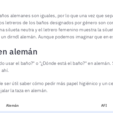
 baños alemanes son iguales, por lo que una vez que se
os letreros de los baños designados por género son com
a silueta neutra y el letrero femenino muestra la silue
 un dirndl alemán. Aunque podemos imaginar que en es
 en alemán
o usar el baño?" o "¿Dónde está el baño?" en alemán. S
 ahí.
e ser útil saber cómo pedir más papel higiénico y un c
alar la taza en alemán.
Alemán
AFI