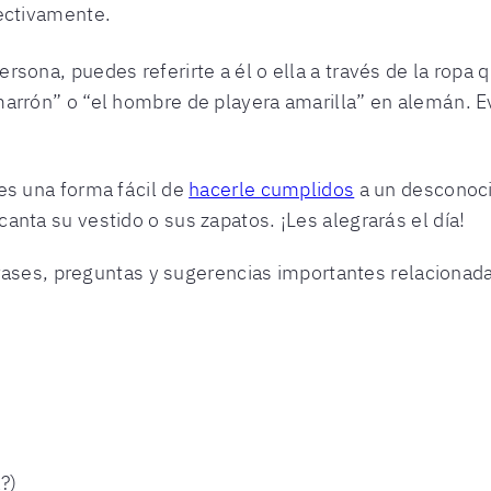
pectivamente.
sona, puedes referirte a él o ella a través de la ropa 
arrón” o “el hombre de playera amarilla” en alemán. E
es una forma fácil de
hacerle cumplidos
a un desconoci
anta su vestido o sus zapatos. ¡Les alegrarás el día!
rases, preguntas y sugerencias importantes relacionad
?)