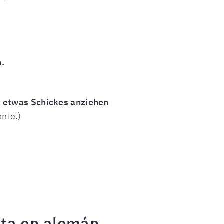
.
er etwas Schickes anziehen
ante.)
nta en alemán