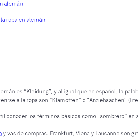
en alemán
 la ropa en alemán
lemán es “Kleidung”, y al igual que en español, la pala
ferirse a la ropa son “Klamotten” o “Anziehsachen” (lit
 útil conocer los términos básicos como “sombrero” en
a
y vas de compras. Frankfurt, Viena y Lausanne son gr