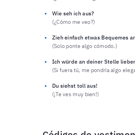
Wie seh ich aus?
(¿Cómo me veo?)
Zieh einfach etwas Bequemes an
(Solo ponte algo cómodo.)
Ich würde an deiner Stelle lieb
(Si fuera tú, me pondría algo eleg
Du siehst toll aus!
(¡Te ves muy bien!)
Códigos de vestime