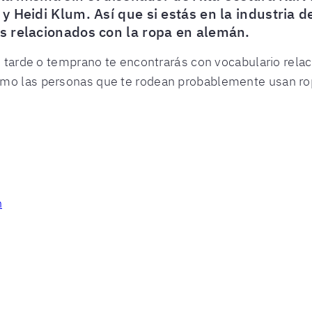
 Heidi Klum. Así que si estás en la industria d
s relacionados con la ropa en alemán.
a, tarde o temprano te encontrarás con vocabulario rela
omo las personas que te rodean probablemente usan rop
n