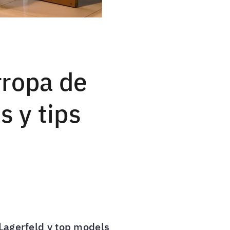
rropa de
s y tips
 Lagerfeld y top models