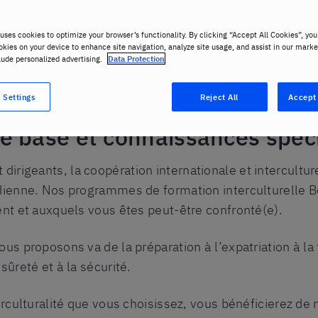
uses cookies to optimize your browser’s functionality. By clicking “Accept All Cookies”, you
okies on your device to enhance site navigation, analyze site usage, and assist in our marke
lude personalized advertising.
Data Protection
rculturelle
 Settings
Reject All
Accept 
e base et connaissances spéci
rigeants, la coopération internationale et interculturel
idienne. Nos programmes de formation interculturelle Be
ent et auxquels vous êtes peut-être confronté(e).
ous proposons va de la préparation à l’expatriation à la 
sûreté et à la sécurité.
terculturalité que vous choisissez, vous bénéficierez de