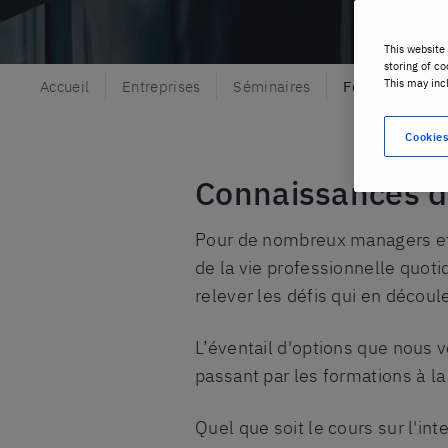
This website 
storing of co
This may inc
Accueil
Entreprises
Séminaires
Formation inte
Cookies
Connaissances d
Pour de nombreux managers et di
de la vie professionnelle quot
relever les défis qui en découl
L’éventail d'options que nous v
passant par les formations à la 
Quel que soit le cours sur l'in