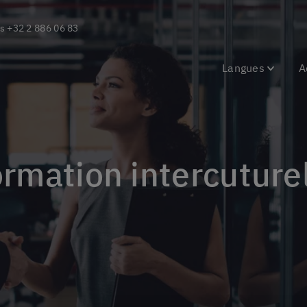
s
+32 2 886 06 83
Langues
A
ormation intercuture