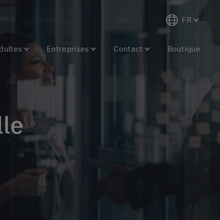
FR
dultes
Entreprises
Contact
Boutique
lle