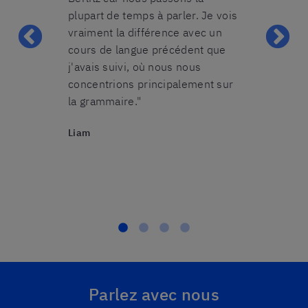
t prenait le
plupart de temps à parler. Je vois
nous étions 5
os erreurs
vraiment la différence avec un
avons pu pra
ai toujours eu
cours de langue précédent que
nombreuses 
 et pendant
j'avais suivi, où nous nous
cours tandis 
n appris à
concentrions principalement sur
nous accordai
t. Il faut de
la grammaire."
dont nous av
rs pour
recommandera
Liam
ir appris les
cours collecti
Sabine
Parlez avec nous