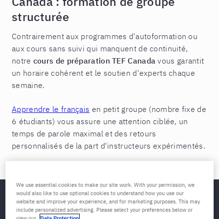
Canada : formation de groupe
structurée
Contrairement aux programmes d'autoformation ou
aux cours sans suivi qui manquent de continuité,
notre
cours de préparation TEF Canada
vous garantit
un horaire cohérent et le soutien d'experts chaque
semaine.
Apprendre le français
en petit groupe (nombre fixe de
6 étudiants) vous assure une attention ciblée, un
temps de parole maximal et des retours
personnalisés de la part d'instructeurs expérimentés.
We use essential cookies to make our site work. With your permission, we
would also like to use optional cookies to understand how you use our
Pourquoi la formation de groupe
website and improve your experience, and for marketing purposes. This may
include personalized advertising. Please select your preferences below or
structurée est efficace
view our
Data Protection