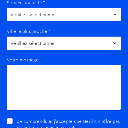
Service souhaité
*
Ville la plus proche
*
Votre message
Je comprends et j’accepte que Berlitz n’offre pas
de cours de langues gratuits