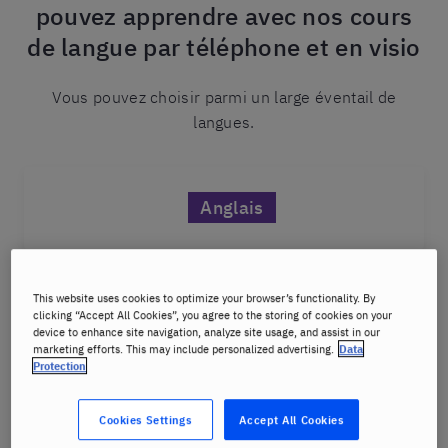
pouvez apprendre avec nos cours
de langue par téléphone et en visio
Vous pouvez choisir parmi un large éventail de
langues.
Anglais
This website uses cookies to optimize your browser’s functionality. By
Français
clicking “Accept All Cookies”, you agree to the storing of cookies on your
device to enhance site navigation, analyze site usage, and assist in our
marketing efforts. This may include personalized advertising.
Data
Protection
Allemand
Cookies Settings
Accept All Cookies