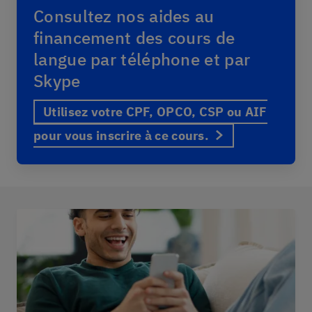
Consultez nos aides au
financement des cours de
langue par téléphone et par
Skype
Utilisez votre CPF, OPCO, CSP ou AIF
pour vous inscrire à ce cours.