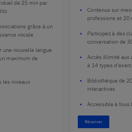
viduel de 25 min par
Contenus sur mes
itz
professions et 20 
nonciations grâce à un
Participez à des c
issance vocale
conversation de 30
r une nouvelle langue
Accès illimité aux 
d'un maximum de
à 14 types d'exerc
Bibliothèque de 2
s les niveaux
interactives
Accessible à tous 
Réserver