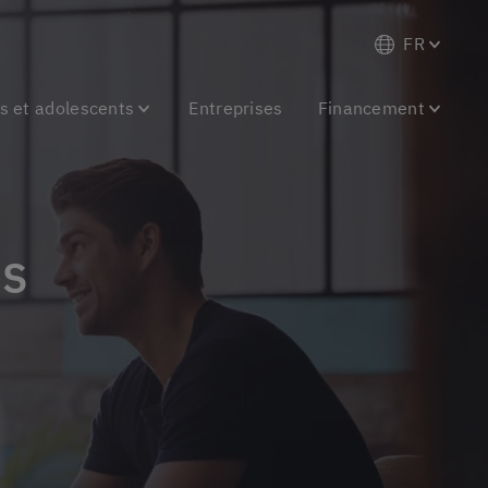
FR
s et adolescents
Entreprises
Financement
is