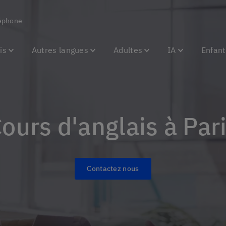
éphone
is
Autres langues
Adultes
IA
Enfant
Cours d'anglais à Par
Contactez nous