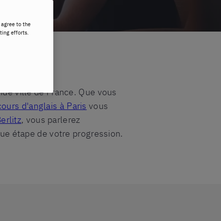
 agree to the
ting efforts.
ande ville de France. Que vous
ours d'anglais à Paris
vous
rlitz
, vous parlerez
e étape de votre progression.