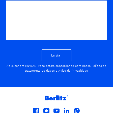
Enviar
Ao clicar em ENVIAR, você estará concordando com nossa
Política de
tratamento de dados e Aviso de Privacidade
facebook
instagram
youtube
linkedin
tiktok