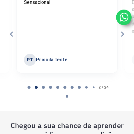
Sensacional
E
s
d
d
e
Priscila teste
PT
Page
2
2 / 24
of
24
Chegou a sua chance de aprender