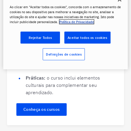
Nossas aulas em grupo são:
Ao clicar em "Aceitar todos os cookies", concorda com o armazenamento de
cookies no seu dispositivo para melhorar a navegação no site, analisar a
utilização do site e ajudar nas nossas iniciativas de marketing. Isto pode
Interativas:
converse com colegas para
incluir publicidade personalizada.
Política de Privacidade
simular situações reais com nativos.
Rejeitar Todos
Aceitar todos os cookies
Flexíveis:
contamos com diferentes
horários e modalidades.
Definições de cookies
Rápidas:
complete um nível em menos
de quatro meses.
Práticas:
o curso inclui elementos
culturais para complementar seu
aprendizado.
Conheça os cursos