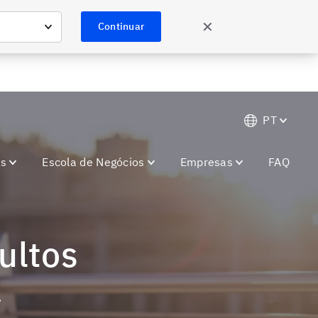
Saiba mais
ões especiais.
✕
Continuar
PT
as
Escola de Negócios
Empresas
FAQ
dultos
.