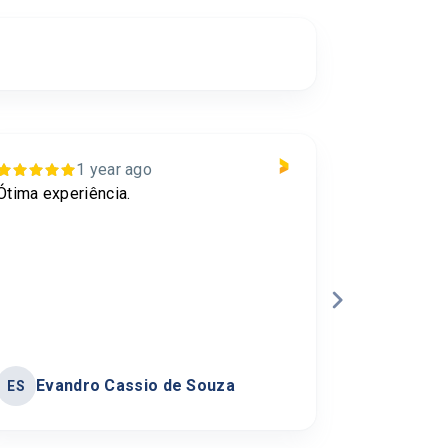
1 year ago
Ótima experiência.
For me the 
of the best
Evandro Cassio de Souza
Carol
ES
CL