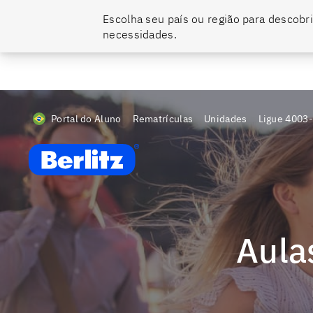
Escolha seu país ou região para descobri
O momento de falar um novo idioma é agora. Ainda dá tempo de se tor
necessidades.
Portal do Aluno
Rematrículas
Unidades
Ligue
4003
Berlitz BR
Aul