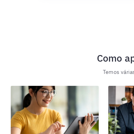
Page
4
of
24
Como ap
Temos várias