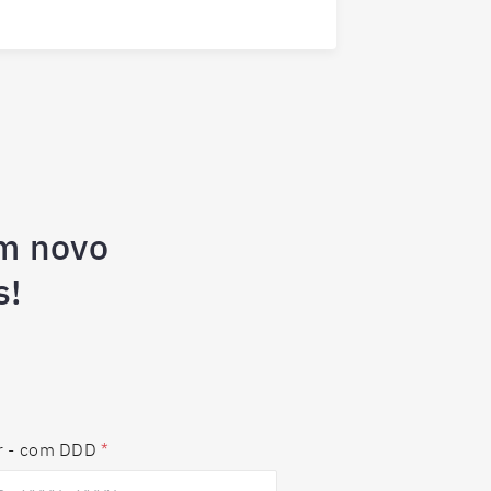
m novo
s!
r - com DDD
*