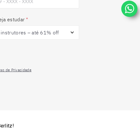
eja estudar
*
iso de Privacidade
rlitz!