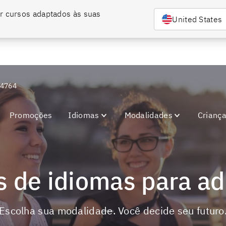
r cursos adaptados às suas 
nar bilíngue com o Berlitz.
Entre em contato conosco e confira nossas condiç
United States
-4764
Promoções
Idiomas
Modalidades
Crianç
as de idiomas para a
Escolha sua modalidade. Você decide seu futuro