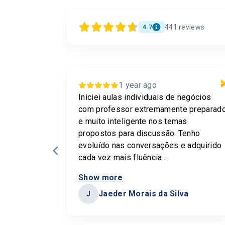
441
reviews
4.7
1 year ago
 sou
Iniciei aulas individuais de negócios
o é
com professor extremamente preparad
ipal
e muito inteligente nos temas
 agora
propostos para discussão. Tenho
evoluído nas conversações e adquirido
cada vez mais fluência...
Show more
Jaeder Morais da Silva
J