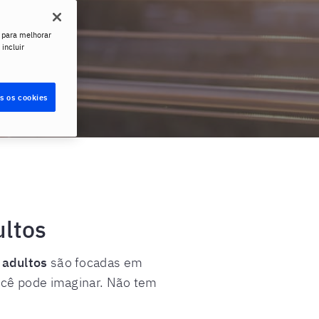
 para melhorar
 incluir
s os cookies
ultos
 adultos
são focadas em
você pode imaginar. Não tem