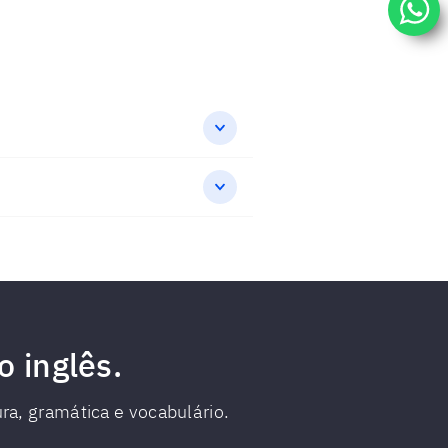
o inglês.
ura, gramática e vocabulário.