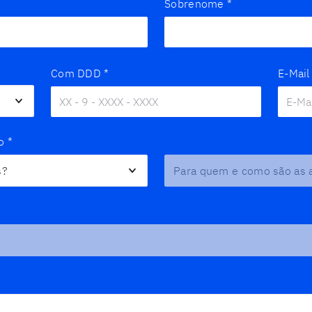
Sobrenome
*
Com DDD
*
E-Mail
o
*
Para quem e como são as au