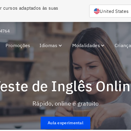
r cursos adaptados às suas 
United States
-4764
Promoções
Idiomas
Modalidades
Crianç
Teste de Inglês Onli
Rápido, online e gratuito
Aula experimental