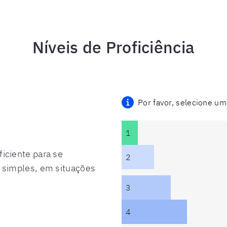
Níveis de Proficiência
Por favor, selecione um
1
iciente para se
2
 simples, em situações
3
4