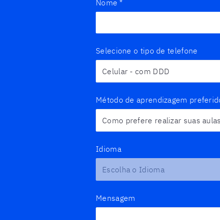
Nome
*
Selecione o tipo de telefone
Método de aprendizagem preferid
Idioma
Mensagem