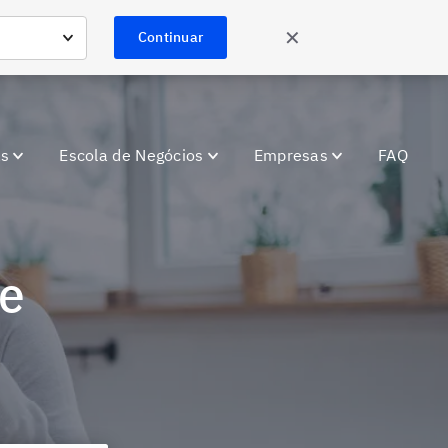
✕
Continuar
as
Escola de Negócios
Empresas
FAQ
ne