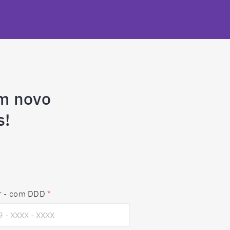
m novo
s!
r - com DDD
*