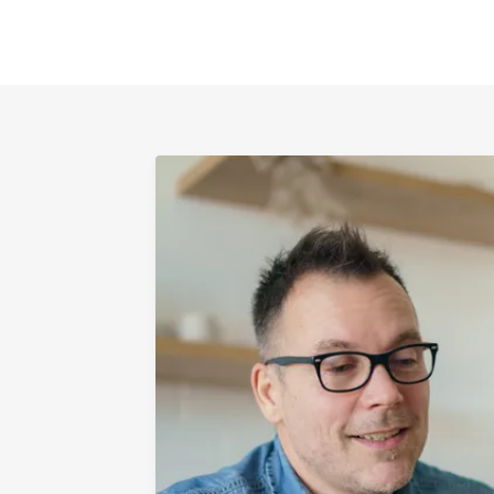
of
24