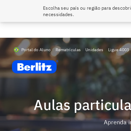
Escolha seu país ou região para descobri
O momento de falar um novo idioma é agora. Ainda dá tempo de se tor
necessidades.
Portal do Aluno
Rematrículas
Unidades
Ligue
4003
Berlitz BR
Aulas particu
Aprenda 