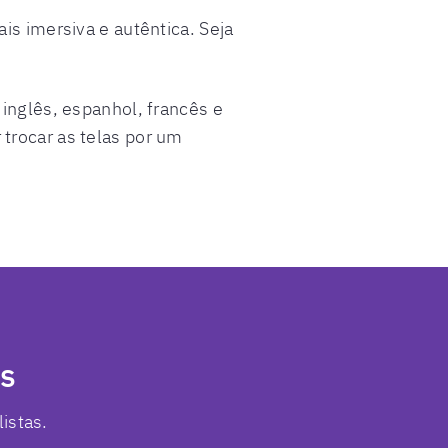
is imersiva e autêntica. Seja
 inglês, espanhol, francês e
trocar as telas por um
es
istas.