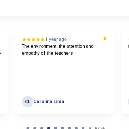
1 year ago
The environment, the attention and
o
empathy of the teachers
Carolina Lima
CL
4 / 24