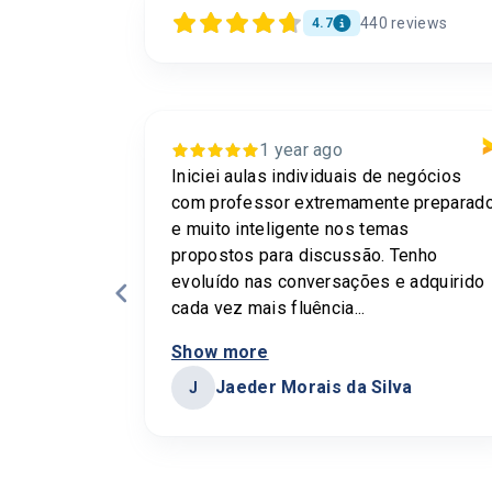
440
reviews
4.7
1 year ago
 sou
Iniciei aulas individuais de negócios
o é
com professor extremamente preparad
ipal
e muito inteligente nos temas
 agora
propostos para discussão. Tenho
evoluído nas conversações e adquirido
cada vez mais fluência...
Show more
Jaeder Morais da Silva
J
Page
4