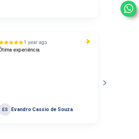
1 year ago
Ótima experiência.
For me the 
of the best
Evandro Cassio de Souza
Carol
ES
CL