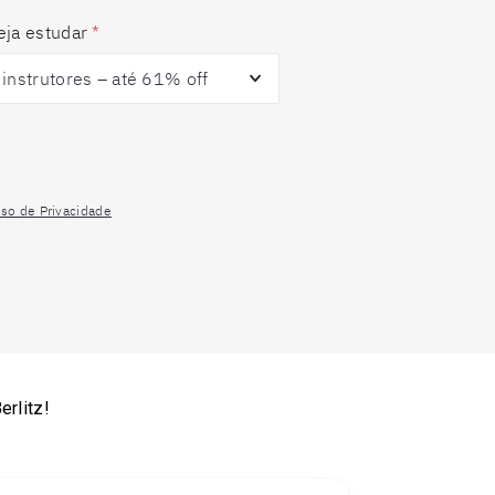
eja estudar
*
iso de Privacidade
rlitz!