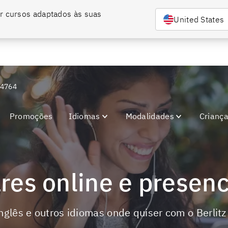
r cursos adaptados às suas 
nar bilíngue com o Berlitz.
Entre em contato conosco e confira nossas condiç
United States
-4764
Promoções
Idiomas
Modalidades
Crianç
lares online e presen
inglês e outros idiomas onde quiser com o Berlit