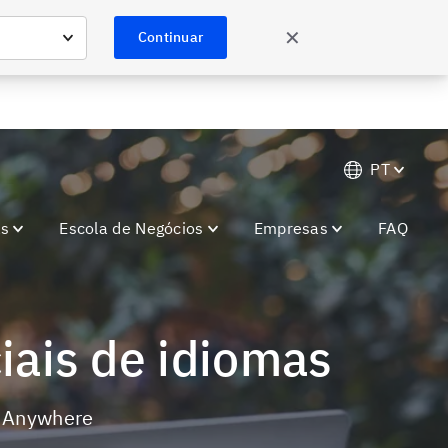
Saiba mais
ões especiais.
✕
Continuar
PT
as
Escola de Negócios
Empresas
FAQ
ciais de idiomas
z Anywhere