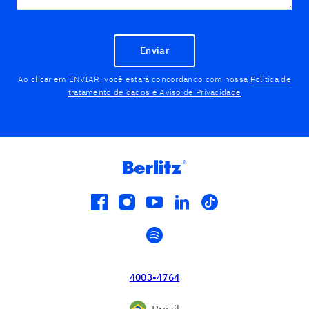
Enviar
Ao clicar em ENVIAR, você estará concordando com nossa
Política de
tratamento de dados e Aviso de Privacidade
facebook
instagram
youtube
linkedin
tiktok
spotify
4003-4764