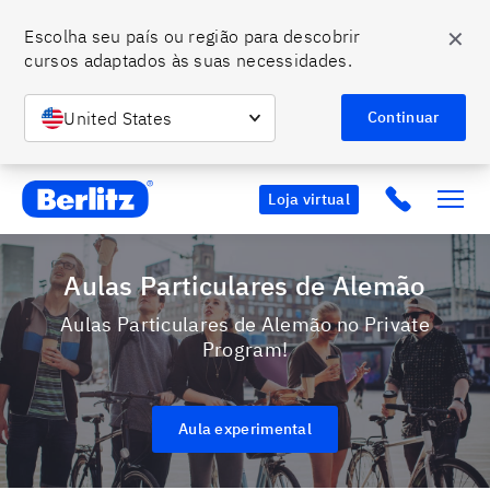
✕
Escolha seu país ou região para descobrir 
cursos adaptados às suas necessidades.
United States
Continuar
Berlitz BR
Click to c
Loja virtual
Aulas Particulares de Alemão
Aulas Particulares de Alemão no Private
Program!
Aula experimental